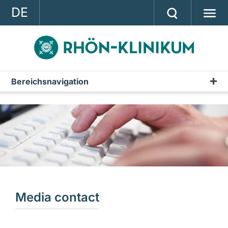
DE
GROUP
STRATEGY
INVESTOR RELATIONS
Bereichsnavigation
Press
PRESS
Press releases
CONTACT
Media contact
A company of the RHÖN-KLINIKUM AG
Media contact